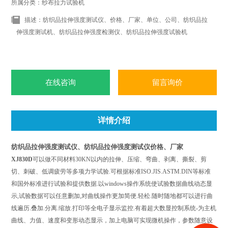
所属分类：纱布拉力试验机
描述：纺织品拉伸强度测试仪、价格、厂家、单位、公司、纺织品拉
伸强度测试机、纺织品拉伸强度检测仪、纺织品拉伸强度试验机
在线咨询
留言询价
详情介绍
纺织品拉伸强度测试仪、纺织品拉伸强度测试仪价格、厂家
XJ830D
可以做不同材料30KN以内的拉伸、压缩、弯曲、剥离、撕裂、剪
切、刺破、低调疲劳等多项力学试验.可根据标准ISO.JIS.ASTM.DIN等标准
和国外标准进行试验和提供数据.以windows操作系统使试验数据曲线动态显
示,试验数据可以任意删加,对曲线操作更加简便.轻松.随时随地都可以进行曲
线遍历.叠加.分离.缩放.打印等全电子显示监控.有着超大数显控制系统-为主机
曲线、力值、速度和变形动态显示，加上电脑可实现微机操作，参数随意设